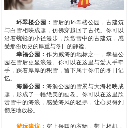
环翠楼公园‌：
雪后的环翠楼公园，古建筑
与白雪相映成趣，仿佛穿越回了古代。你可以
沿着蜿蜒的小径漫步，欣赏雪中的古建筑，感
受那份历史的厚重与冬日的静谧。
幸福公园‌：
作为威海的地标之一，幸福公
园在雪后更显浪漫。你可以在这里与爱人手牵
手，踩着厚厚的积雪，留下属于你们的冬日记
忆。
海源公园‌：
海源公园的雪景与大海相映成
趣，形成了一幅绝美的画卷。你可以在这里欣
赏雪中的海浪，感受海风的轻拂，让心灵得到
彻底地放松。
游玩建议‌：
穿上保暖的衣物，带上相机，