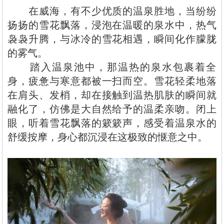
在威海，有不少优质的温泉胜地，当纷纷
扬扬的雪花飘落，浸泡在温暖的泉水中，热气
袅袅升腾，与冰冷的雪花相遇，瞬间化作朦胧
的雾气。
踏入温泉池中，那温热的泉水包裹着全
身，疲惫与寒意都被一扫而空。雪花轻柔地落
在肩头、发梢，却在接触到温热肌肤的瞬间就
融化了，仿佛是大自然给予的温柔亲吻。闭上
眼，听着雪花飘落的簌簌声，感受着温泉水的
舒缓按摩，身心都沉浸在这极致的惬意之中。