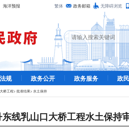
海洋预报
繁体
政务邮箱
无障碍浏览
法规
政务公开
政务服务
政
口大桥工程
>
批准结果
>
水土保持
8丹东线乳山口大桥工程水土保持