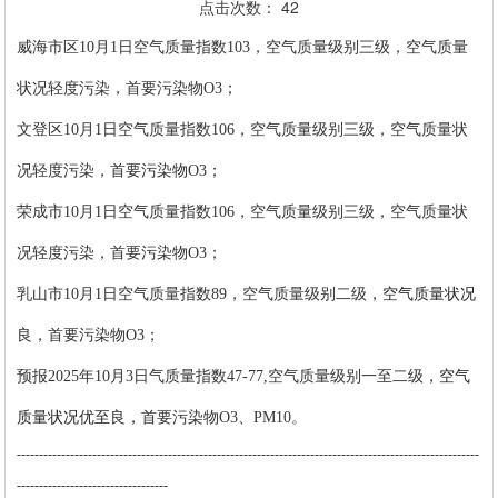
点击次数：
42
威海
市区
10
月
1
日
空
气质量
指数
103，
空气质量级别
三
级，空气质量
状况
轻度污染
，首要污染物
O3
；
文登区
10
月
1
日
空
气质量
指数
106，
空气质量级别
三
级，空气质量状
况
轻度污染
，首要污染物
O3
；
荣成市
10
月
1
日
空
气质量
指数
106，
空气质量级别
三
级，空气质量状
况
轻度污染
，首要污染物
O3
；
乳山市
10
月
1
日
空
气质量
指数
89，
空
气质量级别
二级
，空气质量状况
良
，首要污染物
O3
；
预报
202
5
年
10
月
3
日
气质量指数
47-77,
空
气质量级别
一至二级
，空气
质量状况
优至良
，
首要污染物
O3、PM10
。
--------------------------------------------------------------------------------------------------------
----------------------------------