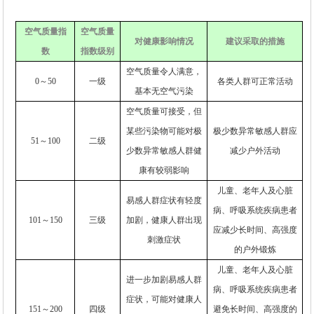
空气质量指
空气质量
对健康影响情况
建议采取的措施
数
指数级别
空气质量令人满意，
0
～
50
一级
各类人群可正常活动
基本无空气污染
空气质量可接受，但
某些污染物可能对极
极少数异常敏感人群应
51
～
100
二级
少数异常敏感人群健
减少户外活动
康有较弱影响
儿童、老年人及心脏
易感人群症状有轻度
病、呼吸系统疾病患者
101
～
150
三级
加剧，健康人群出现
应减少长时间、高强度
刺激症状
的户外锻炼
儿童、老年人及心脏
进一步加剧易感人群
病、呼吸系统疾病患者
症状，可能对健康人
151
～
200
四级
避免长时间、高强度的