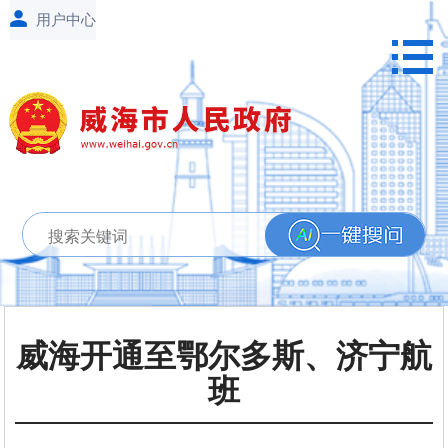
威海开通至鄂尔多斯、济宁航
班