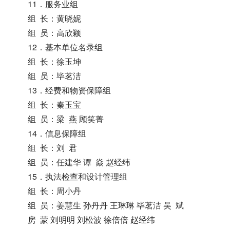
11．服务业组
组 长：黄晓妮
组 员：高欣颖
12．基本单位名录组
组 长：徐玉坤
组 员：毕茗洁
13．经费和物资保障组
组 长：秦玉宝
组 员：梁 燕 顾笑菁
14．信息保障组
组 长：刘 君
组 员：任建华 谭 焱 赵经纬
15．执法检查和设计管理组
组 长：周小丹
组 员：姜慧生 孙丹丹 王琳琳 毕茗洁 吴 斌
房 蒙 刘明明 刘松波 徐倍倍 赵经纬