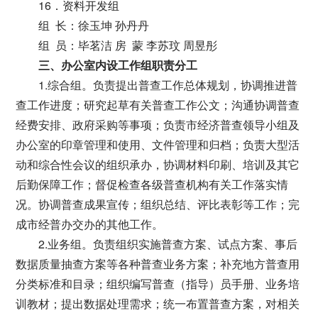
16．资料开发组
组 长：徐玉坤 孙丹丹
组 员：毕茗洁 房 蒙 李苏玟 周昱彤
三、办公室内设工作组职责分工
1.综合组。负责提出普查工作总体规划，协调推进普
查工作进度；研究起草有关普查工作公文；沟通协调普查
经费安排、政府采购等事项；负责市经济普查领导小组及
办公室的印章管理和使用、文件管理和归档；负责大型活
动和综合性会议的组织承办，协调材料印刷、培训及其它
后勤保障工作；督促检查各级普查机构有关工作落实情
况。协调普查成果宣传；组织总结、评比表彰等工作；完
成市经普办交办的其他工作。
2.业务组。负责组织实施普查方案、试点方案、事后
数据质量抽查方案等各种普查业务方案；补充地方普查用
分类标准和目录；组织编写普查（指导）员手册、业务培
训教材；提出数据处理需求；统一布置普查方案，对相关