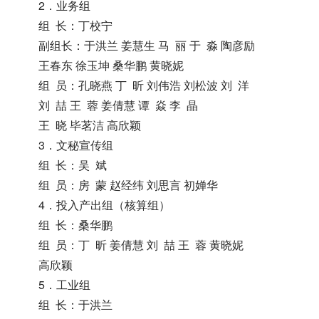
2．业务组
组 长：丁校宁
副组长：于洪兰 姜慧生 马 丽 于 淼 陶彦励
王春东 徐玉坤 桑华鹏 黄晓妮
组 员：孔晓燕 丁 昕 刘伟浩 刘松波 刘 洋
刘 喆 王 蓉 姜倩慧 谭 焱 李 晶
王 晓 毕茗洁 高欣颖
3．文秘宣传组
组 长：吴 斌
组 员：房 蒙 赵经纬 刘思言 初婵华
4．投入产出组（核算组）
组 长：桑华鹏
组 员：丁 昕 姜倩慧 刘 喆 王 蓉 黄晓妮
高欣颖
5．工业组
组 长：于洪兰