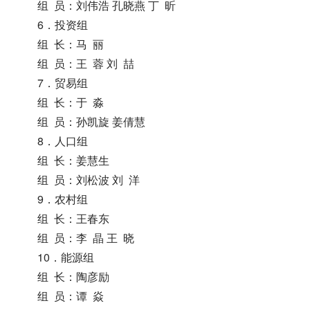
组 员：刘伟浩 孔晓燕 丁 昕
6．投资组
组 长：马 丽
组 员：王 蓉 刘 喆
7．贸易组
组 长：于 淼
组 员：孙凯旋 姜倩慧
8．人口组
组 长：姜慧生
组 员：刘松波 刘 洋
9．农村组
组 长：王春东
组 员：李 晶 王 晓
10．能源组
组 长：陶彦励
组 员：谭 焱