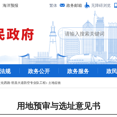
海洋预报
繁体
政务邮箱
无障碍浏览
法规
政务公开
政务服务
政
文化西路-世昌大道防空专业队工程
>
土地征收
用地预审与选址意见书