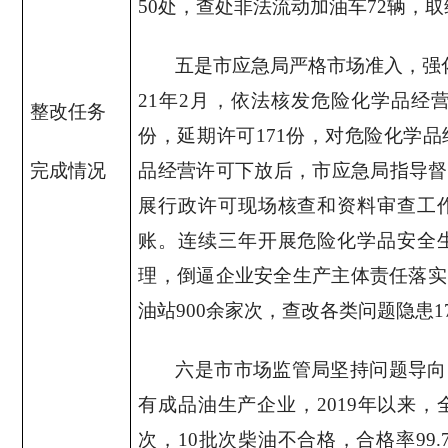
50
处，查处非法流动加油车
72
辆，取
五是市应急局严格市场准入，强
21
年
2
月，依法核发危险化学品经
整改任务
份，延期许可
171
份，对危险化学品
完成情况
品经营许可下放后，市应急局指导督
展行政许可现场核查和资料审查工
账。连续三年开展危险化学品安全
理，倒逼企业安全生产主体责任落实
油站
900
余家次，查改各类问题隐患
1
六是市市场监管局坚持问题导向
有成品油生产企业，
2019
年以来，
次，
10
批次柴油不合格，合格率
99.