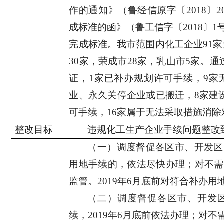
作的通知》（鲁经信原字〔
2018
〕
2
成标准的函》（鲁工信字〔
2018
〕
1
完成标准。我市范围内化工企业
91
家
30
家，荣成市
28
家，乳山市
5
家。通
证，
1
家已补办规划许可手续，
9
家
业、永久关停企业或已搬迁，
8
家建
可手续，
16
家属于无法采取措施消除
整改目标
违规化工生产企业手续问题整改
（一）调度督促各区市、开发区
用地手续的，依法尽快办理；对不需
监管。
2019
年
6
月底前对符合补办用
（二）调度督促各区市、开发
续，
2019
年
6
月底前依法办理；对不