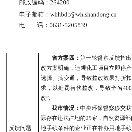
邮政编码：
264200
电子邮箱：
whhbdc@wh.shandong.cn
电
话：
0631-5205839
省方案四：
第一轮督察反馈指出
改方案明确，违规化工项目立即停产
选择、搞变通，导致整改效果打折扣
求，以处罚替代整改，导致全省
400
改”。
我市情况：
中央环保督察移交我
际存在违法占地的
25
家，自然资源部
反馈问题
地手续条件的企业正在补办用地手续