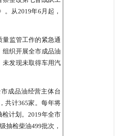
》。从
2019
年
6
月起，
。
质量监管工作的紧急通
，组织开展全市成品油
，未发现未取得车用汽
全市成品油经营主体台
，共计365家。每年将
计划。2019年全市
市级抽检柴油499批次，