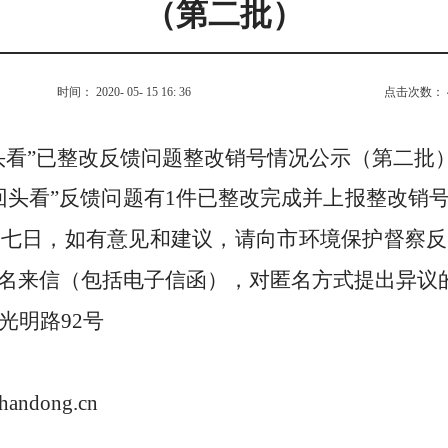
（第二批）
时间： 2020- 05- 15 16: 36
点击次数：
头看
”
已整改
反馈问题
整改销号情况公示（第
二
批
回头看
”
反馈问题
有
1
件已整改完成并上报整改销
起七日，如有意见和建议，请向市环境保护督察反
名来信（包括电子信函），对匿名方式提出异议
光明路
92
号
handong.cn