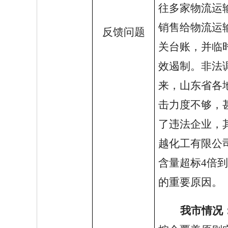
往多家物流运
销售给物流运
反馈问题
关台账，并临
效遏制。非法
来，山东省各
击力度不够，
了违法企业，
越化工有限公
含量超标4倍
的重要原因
。
我市情况