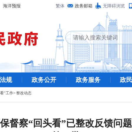
海洋预报
繁体
政务邮箱
无障碍浏览
法规
政务公开
政务服务
政
看”工作
>
整改动态
保督察“回头看”已整改反馈问