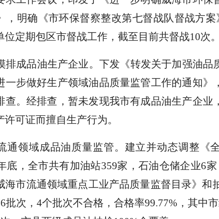
》，明确《市环保督察整改第七督战队督战方案
单位定期包区市督战工作，截至目前共督战
10
次
摸排成品油生产企业。下发《转发关于加强油品
进一步做好生产领域油品质量监管工作的通知》
排查。经排查，暂未发现我市有成品油生产企业
产许可证而擅自生产行为
。
流通领域成品油质量监管。建立并动态调整《
19年底，全市共有加油站359家，石油仓储企业6家
威海市流通领域重点工业产品质量监督目录》和抽检
56批次，4个批次不合格，合格率99.77%，其中