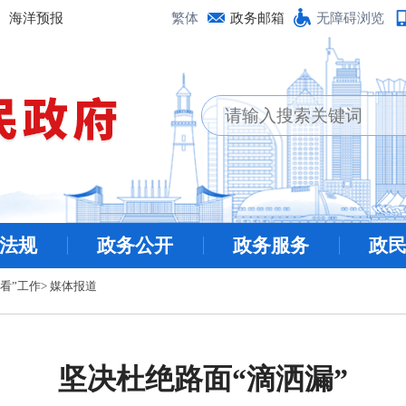
海洋预报
繁体
政务邮箱
无障碍浏览
法规
政务公开
政务服务
政
看”工作
>
媒体报道
坚决杜绝路面“滴洒漏”