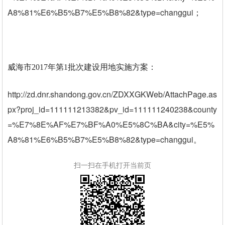
A8%81%E6%B5%B7%E5%B8%82&type=changgui
；
威海市2017年第1批次建设用地实施方案：
http://zd.dnr.shandong.gov.cn/ZDXXGKWeb/AttachPage.as
px?proj_id=111111213382&pv_id=111111240238&county
=%E7%8E%AF%E7%BF%A0%E5%8C%BA&city=%E5%
A8%81%E6%B5%B7%E5%B8%82&type=changgui
。
扫一扫在手机打开当前页