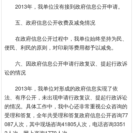
2013年，我单位没有接到政府信息公开申请。
五、政府信息公开收费及减免情况
在政府信息公开过程中，我单位始终坚持为民、
便民、利民的原则，对印刷等费用都予以减免。
六、因政府信息公开申请行政复议、提起行政诉
讼的情况
2013年，我单位对形成的政府信息实现了依
法、有序公开，未出现申请行政复议、提起行政诉讼
的情况。具体工作中，我中心还非常重视公众咨询的
受理和答复，全年共受理和答复政府信息公开咨询77
087人次，其中现场咨询41805人次，电话咨询3351
2人次，网上咨询1770人次。