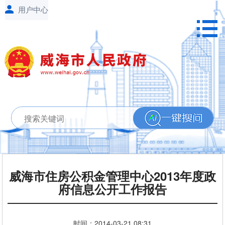
威海市住房公积金管理中心2013年度政
府信息公开工作报告
时间：
2014-03-21
08:31